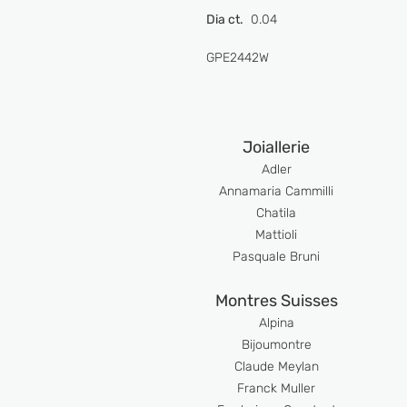
Dia ct.
0.04
GPE2442W
Joiallerie
Adler
Anna
maria Cammilli
Chatila
Mattioli
Pasquale Bruni
Montres Suisses
Alpina
Bijoumont
re
Claude Meyl
an
Franck Muller