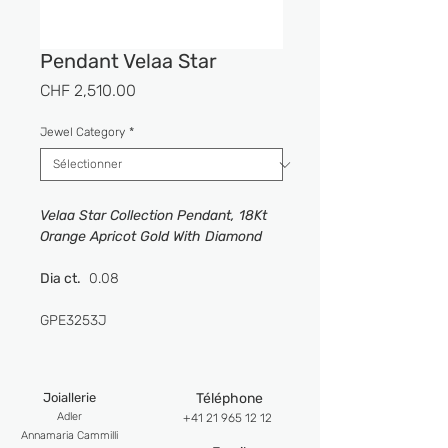
Pendant Velaa Star
Prix
CHF 2,510.00
Jewel Category
*
Velaa Star Collection Pendant, 18Kt
Orange Apricot Gold With Diamond
Dia ct.
0.08
GPE3253J
Joiallerie
Téléphone
Adler
+41 21 965 12 12
Anna
maria Cammilli