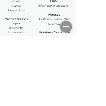
Email
Chatila
info@jewellerypalace.ch ​
Mattioli
Pasquale Bruni
Adresse
Montres Suisses
Av. Claude-Nobs 2, 1820
Alpina
Montreux
Bijoumont
re
Horaires d'ouverture
Claude Meyl
an
Lun-Ven : 9:30 - 18:30
Franck Muller
Frederique Constant
Sam : 10:30 - 18:00
Maurice Lacroix
Suivez-nous​
Newsletter
Email
S'abonner