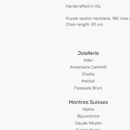
Handcrafted in Itly.
Puzzle sautoir necklace, 18K rose 
Chain length: 90 cm
Joiallerie
Adler
Anna
maria Cammilli
Chatila
Mattioli
Pasquale Bruni
Montres Suisses
Alpina
Bijoumont
re
Claude Meyl
an