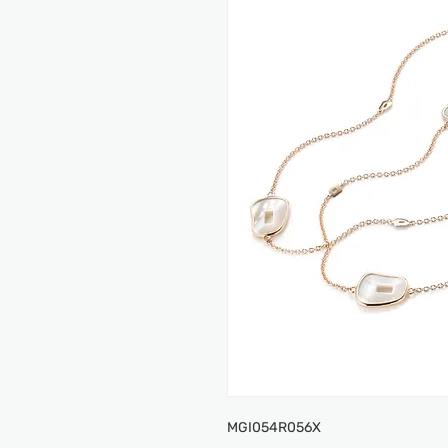
MGI054R056X