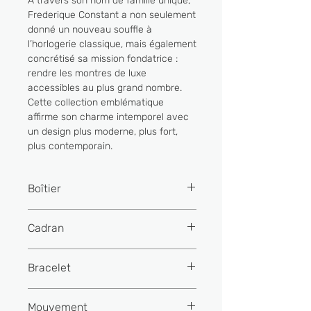
À travers son nom de famille unique,
Frederique Constant a non seulement
donné un nouveau souffle à
l’horlogerie classique, mais également
concrétisé sa mission fondatrice :
rendre les montres de luxe
accessibles au plus grand nombre.
Cette collection emblématique
affirme son charme intemporel avec
un design plus moderne, plus fort,
plus contemporain.
Boîtier
Matière
Acier
Cadran
inoxydable
Couleur
Gris
Bracelet
Couleur
Acier
inoxydable
Finition
Soleillé
Matière
Acier
Mouvement